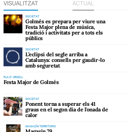
VISUALITZAT
ACTUAL
SOCIETAT
Golmés es prepara per viure una
Festa Major plena de música,
tradició i activitats per a tots els
públics
SOCIETAT
L’eclipsi del segle arriba a
Catalunya: consells per gaudir-lo
amb seguretat
PLA D' URGELL
Festa Major de Golmés
SOCIETAT
Ponent torna a superar els 41
graus en el segon dia de l'onada de
calor
MAGAZÍN TERRITORIS
Magazín 79