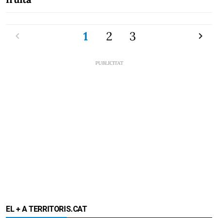
Previ
1
2
3
Pròxi
EL + A TERRITORIS.CAT