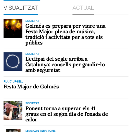
VISUALITZAT
ACTUAL
SOCIETAT
Golmés es prepara per viure una
Festa Major plena de música,
tradició i activitats per a tots els
públics
SOCIETAT
L’eclipsi del segle arriba a
Catalunya: consells per gaudir-lo
amb seguretat
PLA D' URGELL
Festa Major de Golmés
SOCIETAT
Ponent torna a superar els 41
graus en el segon dia de l'onada de
calor
MAGAZÍN TERRITORIS