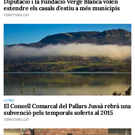
Diputació i la Fundació Verge Blanca volen
estendre els casals d'estiu a més municipis
TERRITORIS.CAT
ALTRES
El Consell Comarcal del Pallars Jussà rebrà una
subvenció pels temporals soferts al 2015
TERRITORIS.CAT