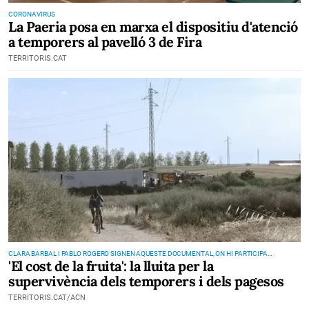
CORONAVIRUS
La Paeria posa en marxa el dispositiu d'atenció
a temporers al pavelló 3 de Fira
TERRITORIS.CAT
CLARA BARBAL I PABLO ROGERO SIGNEN AQUESTE DOCUMENTAL, ON HI PARTICIPA
'El cost de la fruita': la lluita per la
L'ESCRIPTOR FRANCESC SERÉS
supervivència dels temporers i dels pagesos
TERRITORIS.CAT/ACN