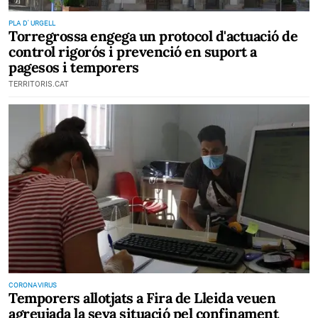
PLA D' URGELL
Torregrossa engega un protocol d'actuació de
control rigorós i prevenció en suport a
pagesos i temporers
TERRITORIS.CAT
CORONAVIRUS
Temporers allotjats a Fira de Lleida veuen
agreujada la seva situació pel confinament