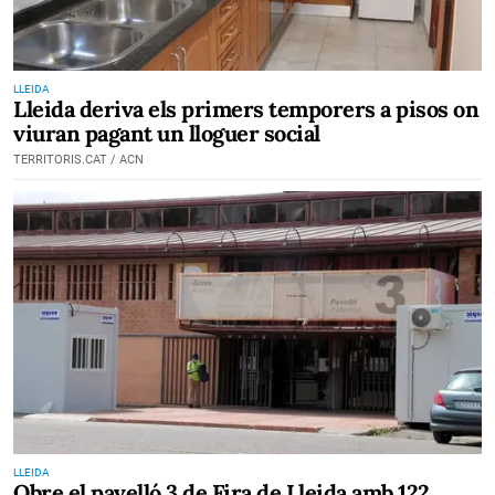
LLEIDA
Lleida deriva els primers temporers a pisos on
viuran pagant un lloguer social
TERRITORIS.CAT / ACN
LLEIDA
Obre el pavelló 3 de Fira de Lleida amb 122